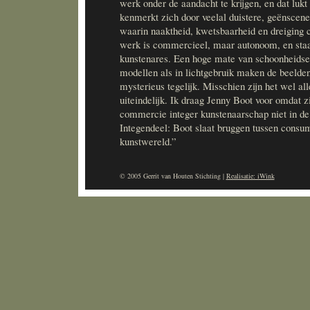
werk onder de aandacht te krijgen, en dat luk
kenmerkt zich door veelal duistere, geënscene
waarin naaktheid, kwetsbaarheid en dreiging c
werk is commercieel, maar autonoom, en staat
kunstenares. Een hoge mate van schoonheidses
modellen als in lichtgebruik maken de beelden
mysterieus tegelijk. Misschien zijn het wel all
uiteindelijk. Ik draag Jenny Boot voor omdat zi
commercie integer kunstenaarschap niet in de 
Integendeel: Boot slaat bruggen tussen consu
kunstwereld.”
© 2005 Gerrit van Houten Stichting |
Realisatie: iWink